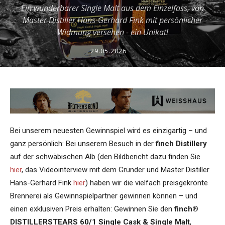
Ein wunderbarer Single Malt aus dem Einzelfass, von
Master Distiller Hans-Gerhard Fink mit persönlicher
Widmung versehen - ein Unikat!
29.05.2026
Bei unserem neuesten Gewinnspiel wird es einzigartig – und
ganz persönlich: Bei unserem Besuch in der
finch Distillery
auf der schwäbischen Alb (den Bildbericht dazu finden Sie
hier
, das Videointerview mit dem Gründer und Master Distiller
Hans-Gerhard Fink
hier
) haben wir die vielfach preisgekrönte
Brennerei als Gewinnspielpartner gewinnen können – und
einen exklusiven Preis erhalten: Gewinnen Sie den
finch®
DISTILLERSTEARS 60/1 Single Cask & Single Malt
,