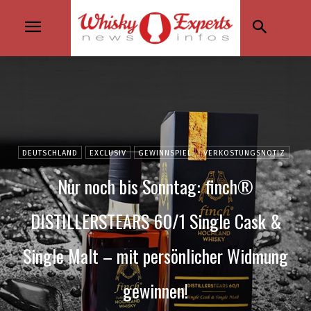
DEUTSCHLAND
EXCLUSIV
GEWINNSPIEL
VERKOSTUNGSNOTIZ
Nur noch bis Sonntag: finch®
DISTILLERSTEARS 60/1 Single Cask &
Single Malt – mit persönlicher Widmung
gewinnen!