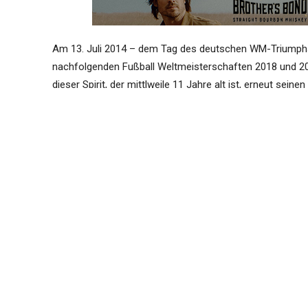
Am 13. Juli 2014 – dem Tag des deutschen WM-Triumphs
nachfolgenden Fußball Weltmeisterschaften 2018 und 20
dieser Spirit, der mittlweile 11 Jahre alt ist, erneut sei
Reifung des Whisky über die Jahre perfekt verfolgen kan
Die
finch® Distillery
hat uns die untenstehenden Infos d
Whisky. Lesen Sie hier mehr
Externer Text
ER WIRKT – finch® Schwäbisc