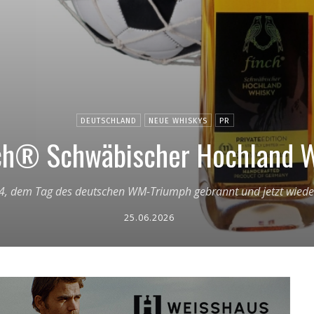
DEUTSCHLAND
NEUE WHISKYS
PR
ch® Schwäbischer Hochland
4, dem Tag des deutschen WM-Triumph gebrannt und jetzt wiede
25.06.2026