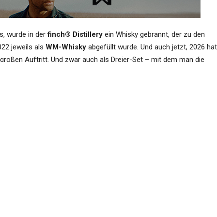
, wurde in der
finch® Distillery
ein Whisky gebrannt, der zu den
22 jeweils als
WM-Whisky
abgefüllt wurde. Und auch jetzt, 2026 hat
nen großen Auftritt. Und zwar auch als Dreier-Set – mit dem man die
n.
azu gesendet – darunter natürlich auch die Bezugsquelle für den
Inhalt verantwortet das Unterneh
her Hochland WM Whisky 2026