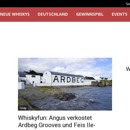
Sa
NEUE WHISKYS
DEUTSCHLAND
GEWINNSPIEL
EVENTS
W
Islay
Whiskyfun: Angus verkostet
Ardbeg Grooves und Feis Ile-