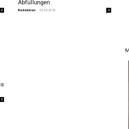
Abfüllungen
Redaktion
-
02.06.2018
0
0
M
is
0