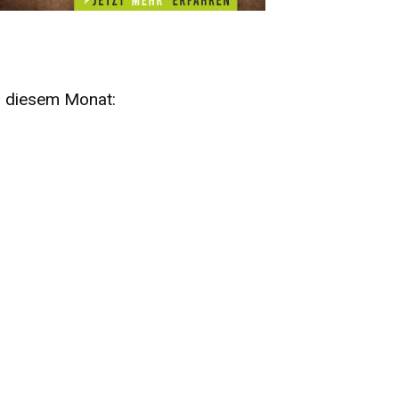
n diesem Monat:
SA
15
AUG
SÄCHSISCHE WHISKY- UND
ZUBEHÖRAUKTION
STANDARDWHISKY UND RARITÄTEN - KEINE
AUKTIONSGEBÜHREN!
FR
SA
28
29
AUG
VOGTLAND SPIRITS