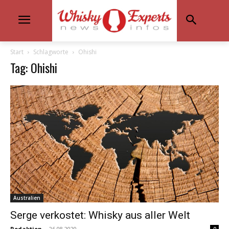
Start
Schlagworte
Ohishi
Tag: Ohishi
Australien
Serge verkostet: Whisky aus aller Welt
Redaktion
-
26.08.2020