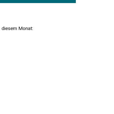
n diesem Monat:
SA
15
AUG
SÄCHSISCHE WHISKY- UND
ZUBEHÖRAUKTION
STANDARDWHISKY UND RARITÄTEN - KEINE
AUKTIONSGEBÜHREN!
FR
SA
28
29
AUG
VOGTLAND SPIRITS