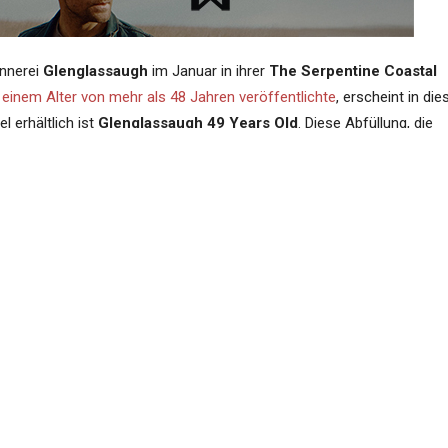
nnerei
Glenglassaugh
im Januar in ihrer
The Serpentine Coastal
 einem Alter von mehr als 48 Jahren veröffentlichte
, erscheint in di
l erhältlich ist
Glenglassaugh 49 Years Old
. Diese Abfüllung, die
ammt, reifte in einem einzigen
Pedro Ximénez Hogshead-Fass
te. Der Whisky wurde am 20. März 1974 destilliert und am 7. Mai 20
chen mit 44,4 % Vol. abgefüllt werden. Jede Flasche und die
raviert, zu der 70-cl-Flasche gehört noch eine 5-cl-Probe. Der
twa 9.850 € entspräche.