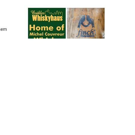
esem
24