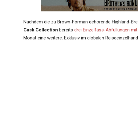
Nachdem die zu Brown-Forman gehörende Highland-Bre
Cask Collection
bereits
drei Einzelfass-Abfüllungen mit
Monat eine weitere. Exklusiv im globalen Reiseeinzelhande
ebenfalls aus der Serpentine Coastal Cask Collection st
(#3799)
, welches Master Blender
Rachel Barrie
auswähl
abgefüllt. Nach den 49 Jahren Reifezeit konnten 190 Flas
dazugehörige Holzkiste ist mit „Travel Retail Exclusive“ g
empfohlenen Verkaufspreis liegt bei rund £8,300, was e