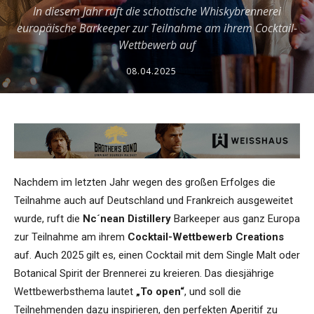
In diesem Jahr ruft die schottische Whiskybrennerei
europäische Barkeeper zur Teilnahme am ihrem Cocktail-
Wettbewerb auf
08.04.2025
Nachdem im letzten Jahr wegen des großen Erfolges die
Teilnahme auch auf Deutschland und Frankreich ausgeweitet
wurde, ruft die
Nc´nean Distillery
Barkeeper aus ganz Europa
zur Teilnahme am ihrem
Cocktail-Wettbewerb Creations
auf. Auch 2025 gilt es, einen Cocktail mit dem Single Malt oder
Botanical Spirit der Brennerei zu kreieren. Das diesjährige
Wettbewerbsthema lautet
„To open“
, und soll die
Teilnehmenden dazu inspirieren, den perfekten Aperitif zu