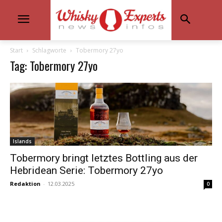
Start
Schlagworte
Tobermory 27yo
Tag: Tobermory 27yo
Islands
Tobermory bringt letztes Bottling aus der
Hebridean Serie: Tobermory 27yo
Redaktion
-
12.03.2025
0