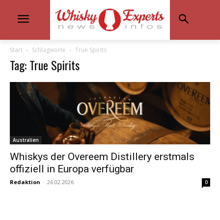
Start
Schlagworte
True Spirits
Tag: True Spirits
Australien
Whiskys der Overeem Distillery erstmals
offiziell in Europa verfügbar
Redaktion
-
26.02.2026
0