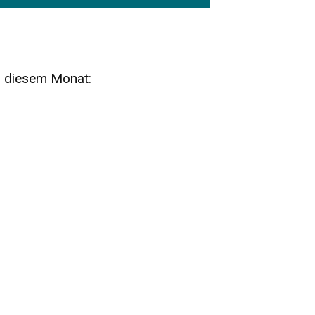
n diesem Monat:
SA
15
AUG
SÄCHSISCHE WHISKY- UND
ZUBEHÖRAUKTION
STANDARDWHISKY UND RARITÄTEN - KEINE
AUKTIONSGEBÜHREN!
FR
SA
28
29
AUG
VOGTLAND SPIRITS