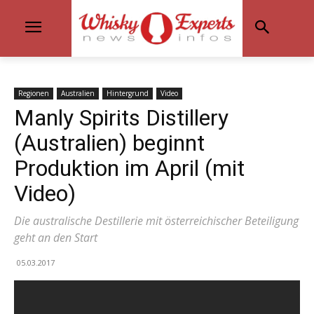
Regionen
Australien
Hintergrund
Video
Manly Spirits Distillery
(Australien) beginnt
Produktion im April (mit
Video)
Die australische Destillerie mit österreichischer Beteiligung
geht an den Start
05.03.2017