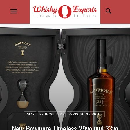
ISLAY
NEUE WHISKYS
VERKOSTUNGSNOTIZ
Neu: Bowmore Timeless 29yo und 33yo