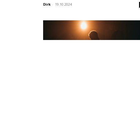
Dirk
-
19.10.2024
Highlands
Neue Deutsche Whiskyvideos un
Podcasts der Woche (344)
Redaktion
-
09.07.2023