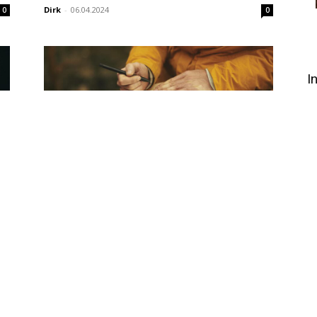
Dirk
-
06.04.2024
0
0
I
Campbeltown
d
Fremde Federn (200):
Verkostungsnotizen
deutschsprachiger Blogger
0
Redaktion
-
07.05.2022
0