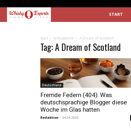
START
Start
Schlagworte
A Dream of Scotland
Tag: A Dream of Scotland
Deutschland
Fremde Federn (404): Was
deutschsprachige Blogger diese
Woche im Glas hatten
Redaktion
-
04.04.2026