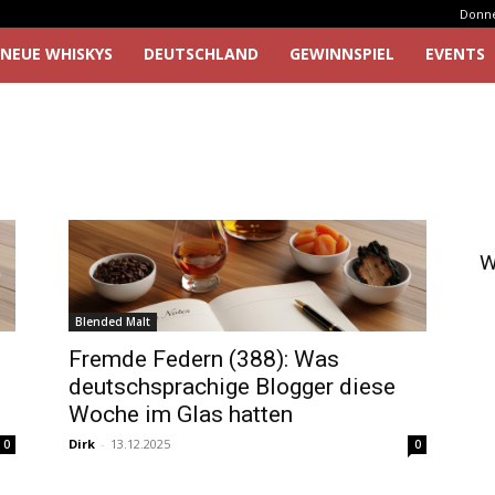
Donner
NEUE WHISKYS
DEUTSCHLAND
GEWINNSPIEL
EVENTS
W
Blended Malt
Fremde Federn (388): Was
deutschsprachige Blogger diese
Woche im Glas hatten
Dirk
-
13.12.2025
0
0