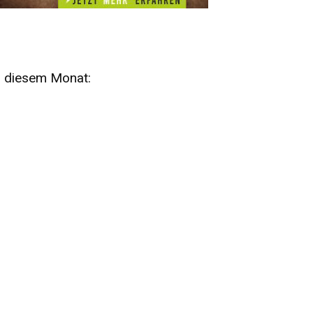
n diesem Monat:
SA
15
AUG
SÄCHSISCHE WHISKY- UND
ZUBEHÖRAUKTION
STANDARDWHISKY UND RARITÄTEN - KEINE
AUKTIONSGEBÜHREN!
FR
SA
28
29
AUG
VOGTLAND SPIRITS