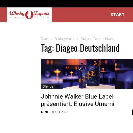
START
Start
Schlagworte
Diageo Deutschland
Tag: Diageo Deutschland
Blends
Johnnie Walker Blue Label
präsentiert: Elusive Umami
Dirk
-
09.11.2023