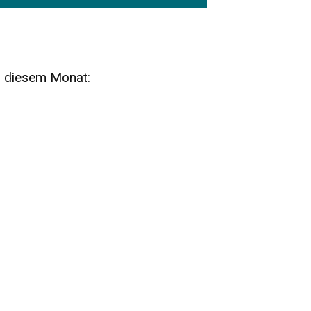
n diesem Monat:
SA
15
AUG
SÄCHSISCHE WHISKY- UND
ZUBEHÖRAUKTION
STANDARDWHISKY UND RARITÄTEN - KEINE
AUKTIONSGEBÜHREN!
FR
SA
28
29
AUG
VOGTLAND SPIRITS