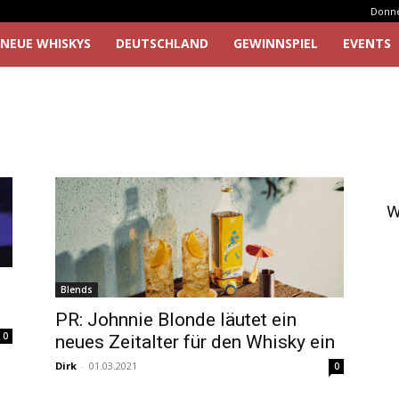
Donner
NEUE WHISKYS
DEUTSCHLAND
GEWINNSPIEL
EVENTS
W
Blends
PR: Johnnie Blonde läutet ein
0
neues Zeitalter für den Whisky ein
Dirk
-
01.03.2021
0