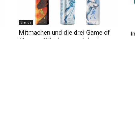
Blends
Mitmachen und die drei Game of
I
Thrones-Whiskys von Johnnie
Walker gewinnen!
Redaktion
-
23.12.2019
0
0