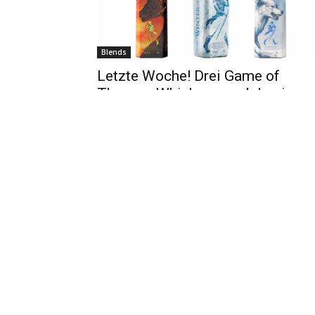
Blends
Letzte Woche! Drei Game of
Thrones-Whiskys von Johnnie
Walker zu gewinnen!
Redaktion
-
30.12.2019
Blends
Winter is coming: Gewinnen Sie