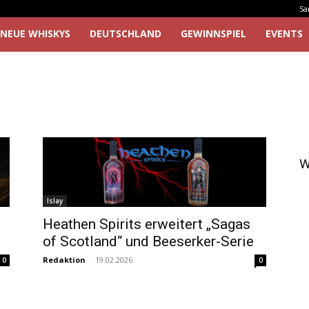
Sa
NEUE WHISKYS
DEUTSCHLAND
GEWINNSPIEL
EVENTS
W
Islay
Heathen Spirits erweitert „Sagas
of Scotland“ und Beeserker-Serie
Redaktion
-
19.02.2026
0
0