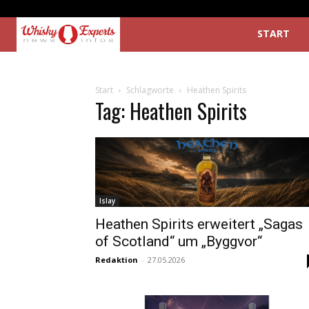
START
Start
Schlagworte
Heathen Spirits
Tag: Heathen Spirits
Islay
Heathen Spirits erweitert „Sagas
of Scotland“ um „Byggvor“
Redaktion
-
27.05.2026