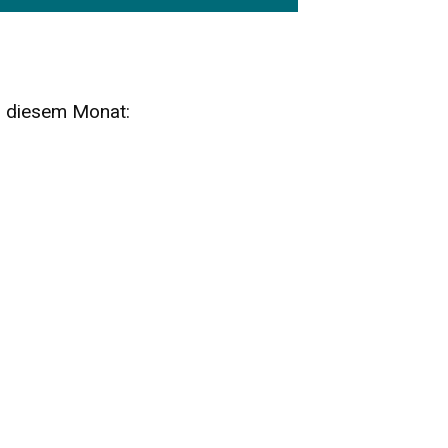
n diesem Monat:
SA
15
AUG
SÄCHSISCHE WHISKY- UND
ZUBEHÖRAUKTION
STANDARDWHISKY UND RARITÄTEN - KEINE
AUKTIONSGEBÜHREN!
FR
SA
28
29
AUG
VOGTLAND SPIRITS