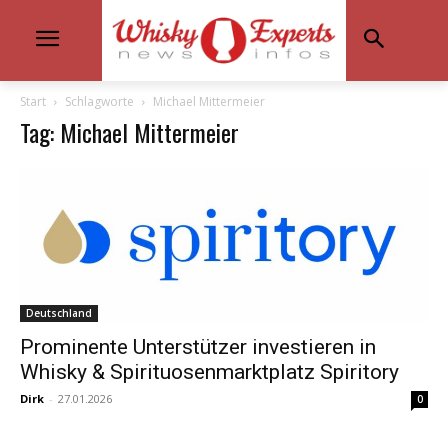
Start
Schlagworte
Michael Mittermeier
Tag: Michael Mittermeier
Deutschland
Prominente Unterstützer investieren in
Whisky & Spirituosenmarktplatz Spiritory
Dirk
-
27.01.2026
0