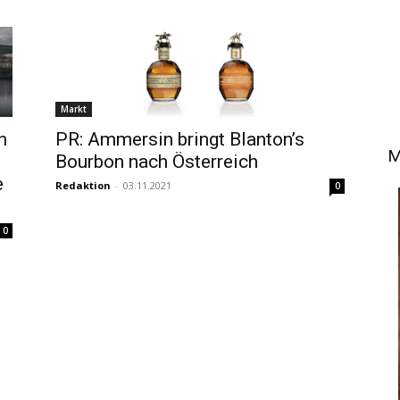
Markt
n
PR: Ammersin bringt Blanton’s
M
Bourbon nach Österreich
e
Redaktion
-
03.11.2021
0
0