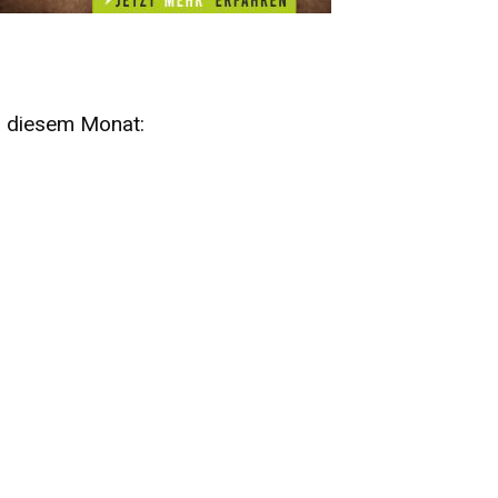
n diesem Monat:
SA
15
AUG
SÄCHSISCHE WHISKY- UND
ZUBEHÖRAUKTION
STANDARDWHISKY UND RARITÄTEN - KEINE
AUKTIONSGEBÜHREN!
FR
SA
28
29
AUG
VOGTLAND SPIRITS