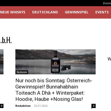
Donner
NEUE WHISKYS
DEUTSCHLAND
GEWINNSPIEL
EVENTS
.b.H.
W
Exclusiv
Nur noch bis Sonntag: Österreich-
Gewinnspiel! Bunnahabhain
Toiteach A Dhà + Winterpaket:
Hoodie, Haube +Nosing Glas!
Redaktion
-
02.01.2026
0
0