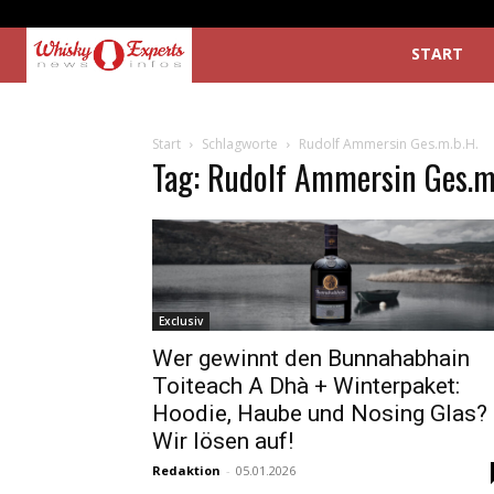
START
Start
Schlagworte
Rudolf Ammersin Ges.m.b.H.
Tag: Rudolf Ammersin Ges.m
Exclusiv
Wer gewinnt den Bunnahabhain
Toiteach A Dhà + Winterpaket:
Hoodie, Haube und Nosing Glas?
Wir lösen auf!
Redaktion
-
05.01.2026