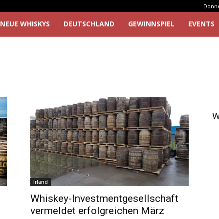
Donner
NEUE WHISKYS
DEUTSCHLAND
GEWINNSPIEL
EVENTS
W
Irland
Whiskey-Investmentgesellschaft
vermeldet erfolgreichen März