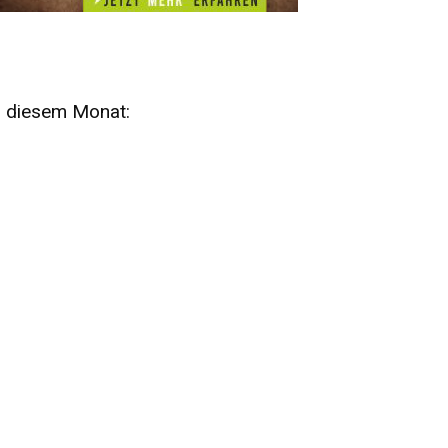
n diesem Monat:
SA
15
AUG
SÄCHSISCHE WHISKY- UND
ZUBEHÖRAUKTION
STANDARDWHISKY UND RARITÄTEN - KEINE
AUKTIONSGEBÜHREN!
FR
SA
28
29
AUG
VOGTLAND SPIRITS