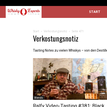
START
Start
Verkostungsnotiz
Seite 471
Verkostungsnotiz
Tasting Notes zu vielen Whiskys – von den Destil
Blends
Ralfy Video-Tasting #381: Black