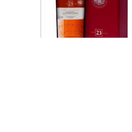
Islay
Offizielle Tastingnotes vom
Bowmore 23 Year Old Port
Matured
Simon
-
28.07.2013