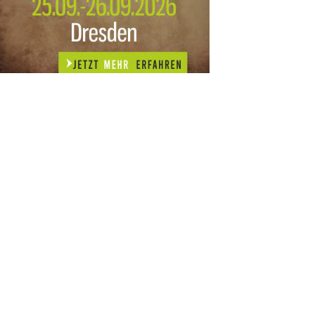
n diesem Monat:
SA
15
AUG
SÄCHSISCHE WHISKY- UND
ZUBEHÖRAUKTION
STANDARDWHISKY UND RARITÄTEN - KEINE
AUKTIONSGEBÜHREN!
FR
SA