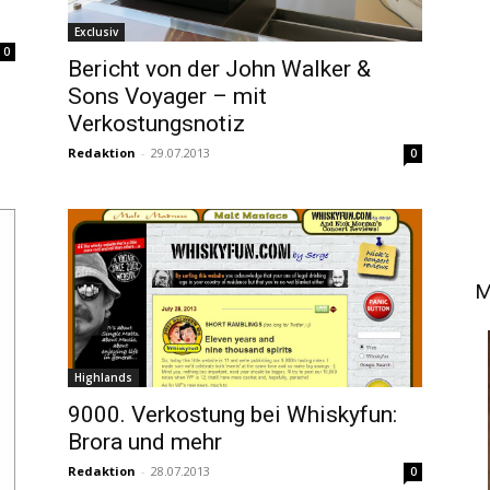
Exclusiv
0
Bericht von der John Walker &
Sons Voyager – mit
Verkostungsnotiz
Redaktion
-
29.07.2013
0
M
Highlands
9000. Verkostung bei Whiskyfun:
Brora und mehr
Redaktion
-
28.07.2013
0