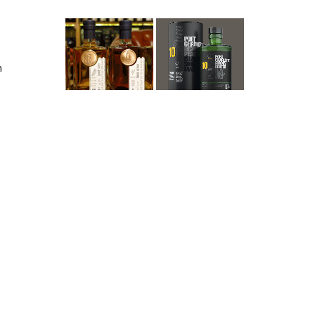
h
rad
men
th