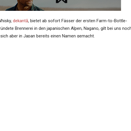
Whisky,
dekantā
, bietet ab sofort Fässer der ersten Farm-to-Bottle-
ründete Brennerei in den japanischen Alpen, Nagano, gilt bei uns noc
 sich aber in Japan bereits einen Namen gemacht.
Infos zu ihnen, der Destillerie und eine Fotogalerie aus
Kiyokawa
und in der nachfolgenden Galerie stammen vom Whisky-Fotografen
Kon
Inhalt verantwortet das Unterneh
ttle whisky distillery
ioneering the evolution of Japanese whisky wi