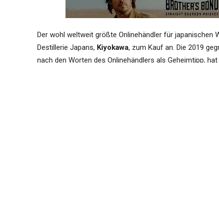
Der wohl weltweit größte Onlinehändler für japanischen 
Destillerie Japans,
Kiyokawa
, zum Kauf an. Die 2019 geg
nach den Worten des Onlinehändlers als Geheimtipp, hat
Angeboten werden Marsala-Fässer und Oloroso-Fässern – 
bringen wir nachfolgend für Sie. Die Bilder im Artikel 
Borkowski
, der zum ersten Mal in Japan arbeitete:
Externer Text
Japan’s first and only farm to bo
Independent distiller, Kiyokawa, is p