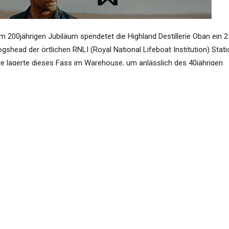
m 200jährigen Jubiläum spendetet die Highland Destillerie Oban ein 
ogshead der örtlichen RNLI (Royal National Lifeboat Institution) Stati
e lagerte dieses Fass im Warehouse, um anlässlich des 40jährigen
tages im letzten Jahr jetzt von Douglas Laing abgefüllt zu werden. 
des Fasses ergab 297 Flaschen, der Erlös kommt komplett der RNLI i
u Gute.
lle Verkostungsnotizen:
er Butter, Gewürzen und frisch geschnittenem Gras.
ligen Mund-Gefühl – ein Hauch von Rauch – sanfter Torf? und spät
m Kaffee / Mokka Finish, die gleichen Gewürze wieder, und später