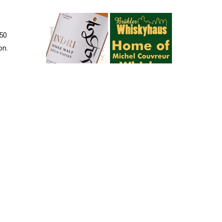
250
on.
Der
n
er