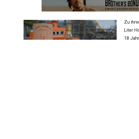
Zu ihre
Liter H
18 Jahr
Geburts
Inhalt 
Oban z
Offizie
Frisch und klar in der Nase – dann wärmend mit gezuckt
Am Gaumen elegant – anfangs Zitrusfrüchte mit einem ö
Vanille, Toffee mit mehr Gewürzen. All das führt zu eine
wärmende Hustenbonbons.