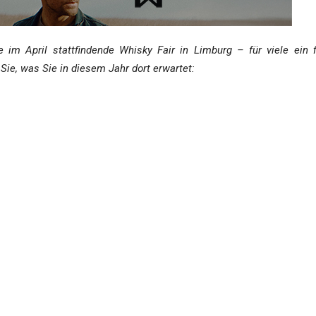
im April stattfindende Whisky Fair in Limburg – für viele ein f
Sie, was Sie in diesem Jahr dort erwartet:
 15. Mal in den Fokus des Interesses aller Freunde Schottlands, Irla
rmöglichkeiten lassen die Veranstaltung zu einer der größten ihrer 
ey bilden demnach auch das zentrale Thema des Festivals. Musikali
ch- und Fotopräsentationen orientieren sich daran. Vorträge zu viele
glichkeiten qualitativ außergewöhnlicher Erzeugnisse, sogenannte