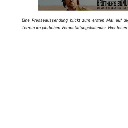
Eine Presseaussendung blickt zum ersten Mal auf die 
Termin im jährlichen Veranstaltungskalender. Hier lesen 
Das Festival „Whisky Fair“ rückt Limburg zum mittlerweile
und deren Nationalgetränk, dem Whisky. Über 2.000 Probie
weltweit werden.
Das „Festival der Sinne“
Schottischer Whisky und sein irischer Verwandter Whisk
Events schottischer und irischer Folk-Musiker, Kunst, Bu
Aspekten der Whiskyherstellung und viele Verkostungsmö
„Masterclass Tastings“, runden das Angebot ab.
Hoher Besucherandrang erwartet