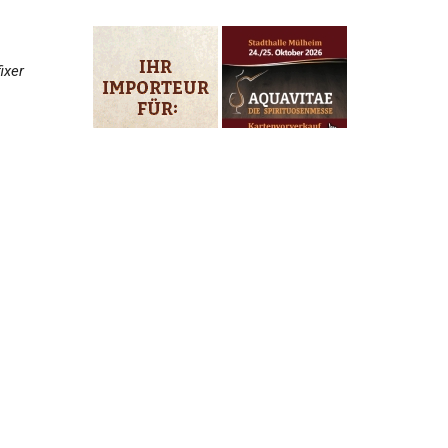
ixer
nds
Art
sche
n