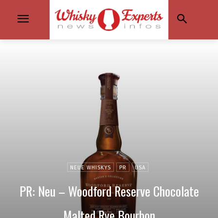
NEUE WHISKYS
PR
USA
PR: Neu – Woodford Reserve Chocolate
Malted Rye Bourbon