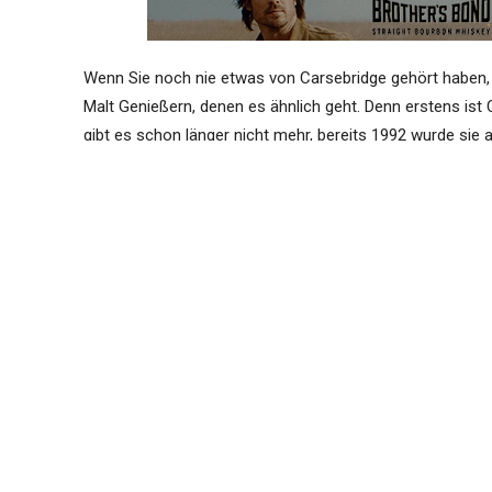
Wenn Sie noch nie etwas von Carsebridge gehört haben, 
Malt Genießern, denen es ähnlich geht. Denn erstens ist 
gibt es schon länger nicht mehr, bereits 1992 wurde sie 
heute einen 30jährigen von Carsebridge im Glas (eine Cla
meint, es sei einer der besten Grains, die er bislang get
Gesamtmeinung von Ralfy für Grains auszudrücken (der Au
angebracht schien, Wertungen jenseits der 90 Punkte zu g
mehr als 16 Minuten des Videos finden sich hier gleihc b