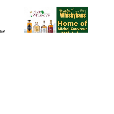
 hat
er
e