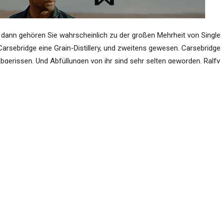
dann gehören Sie wahrscheinlich zu der großen Mehrheit von Single
Carsebridge eine Grain-Distillery, und zweitens gewesen. Carsebridge
abgerissen. Und Abfüllungen von ihr sind sehr selten geworden. Ralfy
n Denny-Abfüllung mit 59.1% – nicht übel für 30 Jahre im Fass), und 
runken hätte. Mit 85 Punkten scheint die Wertung aber keine hohe
tor dieser Zeilen hat einige Grains getrunken, bei denen es
eben). Dennoch ist er verbal voll des Lobes für den Carsebridge. Di
ei uns oder auf
Youtube
.