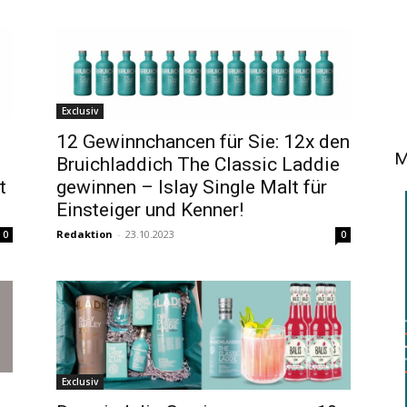
Exclusiv
12 Gewinnchancen für Sie: 12x den
M
Bruichladdich The Classic Laddie
t
gewinnen – Islay Single Malt für
Einsteiger und Kenner!
Redaktion
-
23.10.2023
0
0
Exclusiv