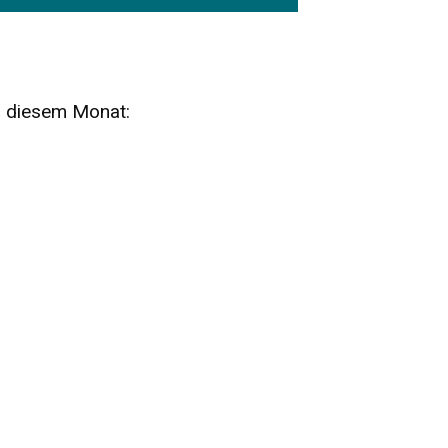
n diesem Monat:
SA
15
AUG
SÄCHSISCHE WHISKY- UND
ZUBEHÖRAUKTION
STANDARDWHISKY UND RARITÄTEN - KEINE
AUKTIONSGEBÜHREN!
FR
SA
28
29
AUG
VOGTLAND SPIRITS