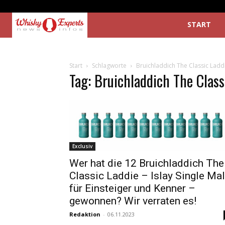
START
Start
Schlagworte
Bruichladdich The Classic Ladd
Tag: Bruichladdich The Class
Exclusiv
Wer hat die 12 Bruichladdich The
Classic Laddie – Islay Single Mal
für Einsteiger und Kenner –
gewonnen? Wir verraten es!
Redaktion
-
06.11.2023