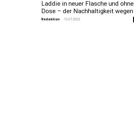
Laddie in neuer Flasche und ohne
Dose – der Nachhaltigkeit wegen
Redaktion
-
13.07.2023
Exclusiv
Letzte Chance! Gewinnen Sie jetz
mit Bruichladdich 10 Classic
Pakete und 3 Laddie Cosmo
Cocktail Packs!
Redaktion
-
13.08.2021