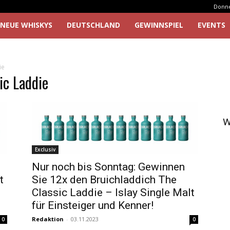
Donner
NEUE WHISKYS
DEUTSCHLAND
GEWINNSPIEL
EVENTS
ie
ic Laddie
W
Exclusiv
Nur noch bis Sonntag: Gewinnen
t
Sie 12x den Bruichladdich The
Classic Laddie – Islay Single Malt
für Einsteiger und Kenner!
Redaktion
-
03.11.2023
0
0