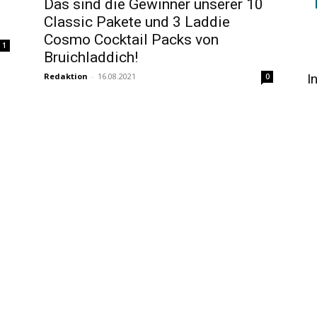
Das sind die Gewinner unserer 10
Classic Pakete und 3 Laddie
Cosmo Cocktail Packs von
1
Bruichladdich!
I
Redaktion
-
16.08.2021
0
Exclusiv
t
Nur noch diese Woche: Gewinnen
Sie jetzt mit Bruichladdich 10
Classic Pakete und 3 Laddie
Cosmo Cocktail Packs!
Redaktion
-
09.08.2021
0
0