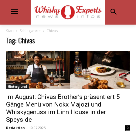
Start
Schlagworte
Chivas
Tag: Chivas
Hintergrund
Im August: Chivas Brother’s präsentiert 5
Gänge Menü von Nokx Majozi und
Whiskygenuss im Linn House in der
Speyside
Redaktion
-
10.07.2025
0