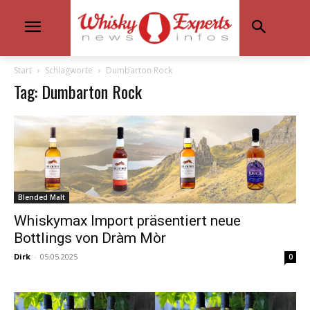
Start
Schlagworte
Dumbarton Rock
Tag: Dumbarton Rock
Blended Malt
Whiskymax Import präsentiert neue
Bottlings von Dràm Mòr
Dirk
-
05.05.2025
0