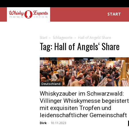
START
Start
Schlagworte
Hall of Angels‘ Share
Tag: Hall of Angels‘ Share
Deutschland
Whiskyzauber im Schwarzwald:
Villinger Whiskymesse begeistert
mit exquisiten Tropfen und
leidenschaftlicher Gemeinschaft
Dirk
-
10.11.2023