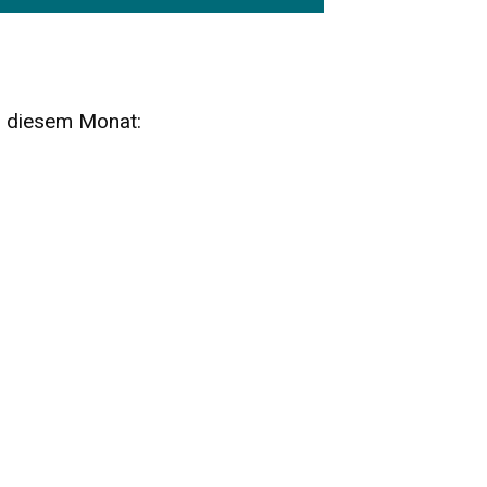
n diesem Monat:
SA
15
AUG
SÄCHSISCHE WHISKY- UND
ZUBEHÖRAUKTION
STANDARDWHISKY UND RARITÄTEN - KEINE
AUKTIONSGEBÜHREN!
FR
SA
28
29
AUG
VOGTLAND SPIRITS