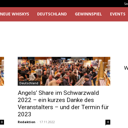
Sa
NEUE WHISKYS
DEUTSCHLAND
GEWINNSPIEL
EVENTS
W
Deutschland
Angels’ Share im Schwarzwald
2022 – ein kurzes Danke des
Veranstalters – und der Termin für
2023
Redaktion
-
17.11.2022
0
0