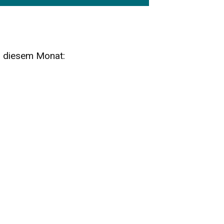
n diesem Monat:
SA
15
AUG
SÄCHSISCHE WHISKY- UND
ZUBEHÖRAUKTION
STANDARDWHISKY UND RARITÄTEN - KEINE
AUKTIONSGEBÜHREN!
FR
SA
28
29
AUG
VOGTLAND SPIRITS