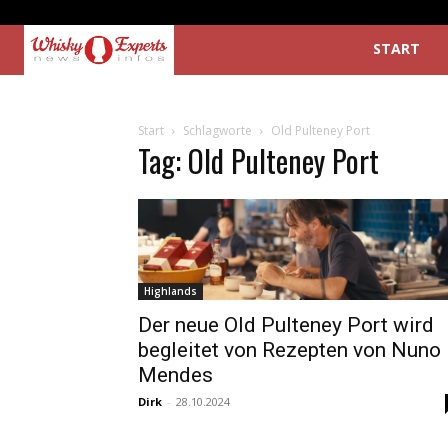
START
Start
Schlagworte
Old Pulteney Port
Tag: Old Pulteney Port
Highlands
Der neue Old Pulteney Port wird
begleitet von Rezepten von Nuno
Mendes
Dirk
-
28.10.2024