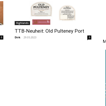
Highlands
TTB-Neuheit: Old Pulteney Port
Dirk
-
29.05.2023
0
0
M