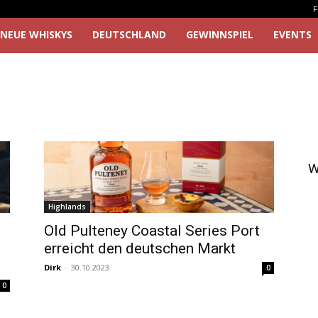
F
NEUE WHISKYS
DEUTSCHLAND
GEWINNSPIEL
EVENTS
W
Highlands
Old Pulteney Coastal Series Port
erreicht den deutschen Markt
Dirk
-
30.10.2023
0
0