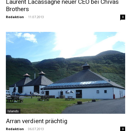
Laurent Lacassagne neuer CEO bei Chivas
Brothers
Redaktion
-
11.07.2013
0
Islands
Arran verdient prächtig
Redaktion
-
06.07.2013
0