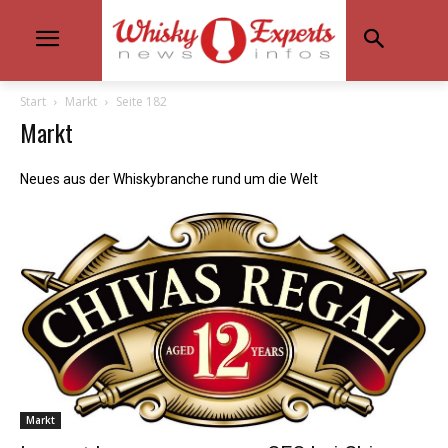
Start
Markt
Seite 182
Markt
Neues aus der Whiskybranche rund um die Welt
Markt