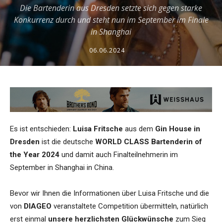
Die Bartenderin aus Dresden setzte sich gegen starke
Konkurrenz durch und steht nun im September im Finale
in Shanghai
06.06.2024
Es ist entschieden:
Luisa Fritsche
aus dem
Gin House in
Dresden
ist die deutsche
WORLD CLASS Bartenderin of
the Year 2024
und damit auch Finalteilnehmerin im
September in Shanghai in China.
Bevor wir Ihnen die Informationen über Luisa Fritsche und die
von
DIAGEO
veranstaltete Competition übermitteln, natürlich
erst einmal
unsere herzlichsten Glückwünsche
zum Sieg