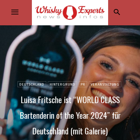
DEUTSCHLAND
HINTERGRUND
PR
VERANSTALTUNG
Luisa Fritsche ist “WORLD CLASS
Bartenderin of the Year 2024″ für
Deutschland (mit Galerie)