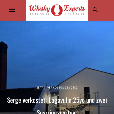
ISLAY
VERKOSTUNGSNOTIZ
Serge verkostet: Lagavulin 25yo und zwei
Sparringspartner