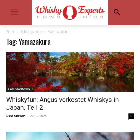
Start
Schlagworte
Yamazakura
Tag: Yamazakura
Campbeltown
Whiskyfun: Angus verkostet Whiskys in
Japan, Teil 2
Redaktion
-
22.02.2025
0