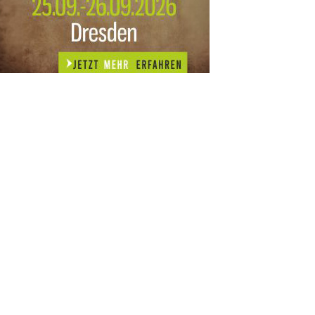
n diesem Monat:
SA
15
AUG
SÄCHSISCHE WHISKY- UND
ZUBEHÖRAUKTION
STANDARDWHISKY UND RARITÄTEN - KEINE
AUKTIONSGEBÜHREN!
FR
SA