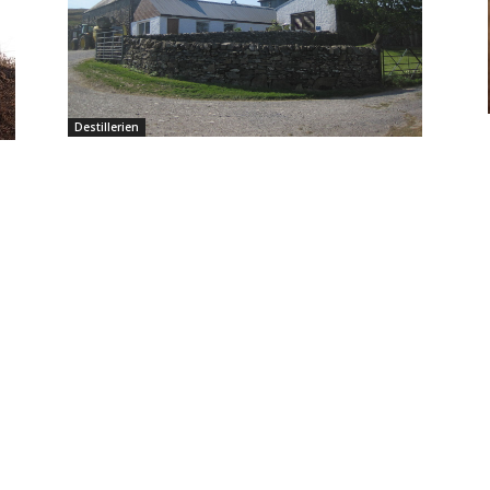
Destillerien
Kilchoman – Datenblatt
Redaktion
-
26.05.2013
3
I
h
1