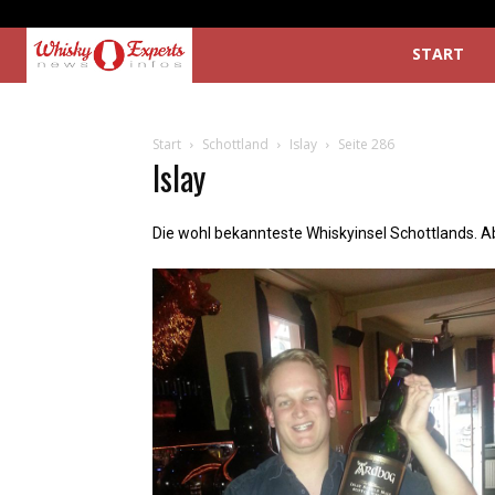
START
Start
Schottland
Islay
Seite 286
Islay
Die wohl bekannteste Whiskyinsel Schottlands. Ab