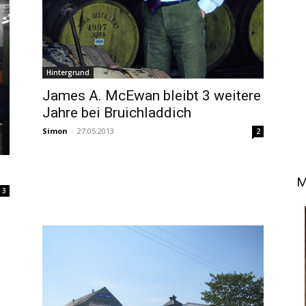
Hintergrund
James A. McEwan bleibt 3 weitere
Jahre bei Bruichladdich
Simon
-
27.05.2013
2
M
3