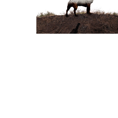
Islay
Ardbog Vorbestellungen für
Committee-Member jetzt möglic
Redaktion
-
27.05.2013