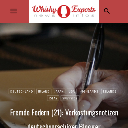
DEUTSCHLAND
IRLAND
JAPAN
USA
HIGHLANDS
ISLANDS
ISLAY
SPEYSIDE
Fremde Federn (21): Verkostungsnotizen
deutschsprachiger Blogger