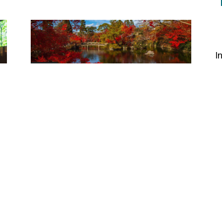
I
England
Serge verkostet: The Olympic
Sessions Tag 5 – Japan Teil 2
Redaktion
-
31.07.2024
0
0
Campbeltown