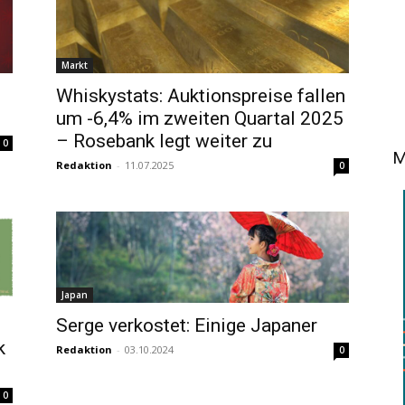
Markt
Whiskystats: Auktionspreise fallen
um -6,4% im zweiten Quartal 2025
– Rosebank legt weiter zu
0
M
Redaktion
-
11.07.2025
0
Japan
Serge verkostet: Einige Japaner
k
Redaktion
-
03.10.2024
0
0