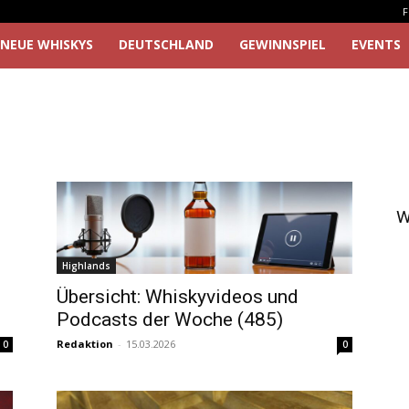
F
NEUE WHISKYS
DEUTSCHLAND
GEWINNSPIEL
EVENTS
W
Highlands
Übersicht: Whiskyvideos und
Podcasts der Woche (485)
Redaktion
-
15.03.2026
0
0