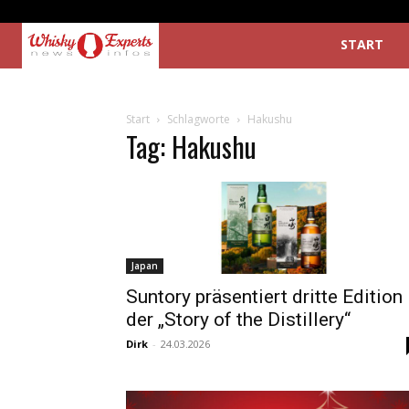
START
Start
Schlagworte
Hakushu
Tag: Hakushu
Japan
Suntory präsentiert dritte Edition
der „Story of the Distillery“
Dirk
-
24.03.2026