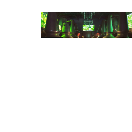
Hintergrund
Mälzboden fertiggestellt –
Suntory Global Spirits schließt
Umbau der Hakushu Distillery ab
Redaktion
-
28.08.2024
Japan
The House of Suntory stellt
Tsukuriwake-Serie 2024 vor