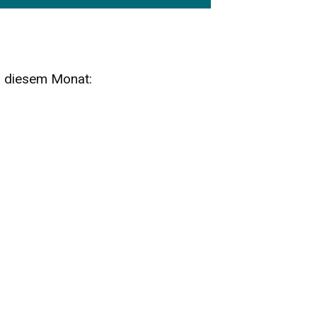
n diesem Monat:
SA
15
AUG
SÄCHSISCHE WHISKY- UND
ZUBEHÖRAUKTION
STANDARDWHISKY UND RARITÄTEN - KEINE
AUKTIONSGEBÜHREN!
FR
SA
28
29
AUG
VOGTLAND SPIRITS