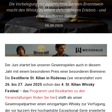
Die Vorbelegung mit japanischem Gersten-Branntwein
macht den Whisky zu einem vielschichtigen Erlebnis - und
einer kostbaren Rarität
08.06.2026
Der Juni startet bei unseren Gewinnspielen auch in diesem
Jahr mit einem besonderen Preis einer besonderen Brennerei:
Die
Destillerie St. Kilian in Rüdenau
(sie veranstaltet vom
26. bis 27. Juni 2025
schon das
4. St. Kilian Whisky
Festival
– das
Programm und Restkarten zu den
Veranstaltungen finden Sie hier
) stellt als unser
Gewinnspielpartner einen einzigartigen Whisky zur Verfügung,
der vor kurzem ihre hochgelobte Exceptional-Serie erweiterte: