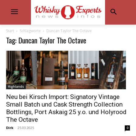
Start
Schlagworte
Duncan Taylor The Octave
Tag: Duncan Taylor The Octave
Highlands
Neu bei Kirsch Import: Signatory Vintage
Small Batch und Cask Strength Collection
Bottlings, Port Askaig 25 y.o. und Holyrood
The Octave
Dirk
-
25.03.2025
0