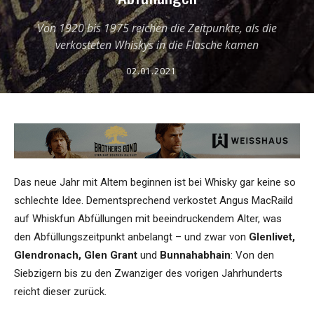
Von 1920 bis 1975 reichen die Zeitpunkte, als die
verkosteten Whiskys in die Flasche kamen
02.01.2021
Das neue Jahr mit Altem beginnen ist bei Whisky gar keine so
schlechte Idee. Dementsprechend verkostet Angus MacRaild
auf Whiskfun Abfüllungen mit beeindruckendem Alter, was
den Abfüllungszeitpunkt anbelangt – und zwar von
Glenlivet,
Glendronach, Glen Grant
und
Bunnahabhain
: Von den
Siebzigern bis zu den Zwanziger des vorigen Jahrhunderts
reicht dieser zurück.