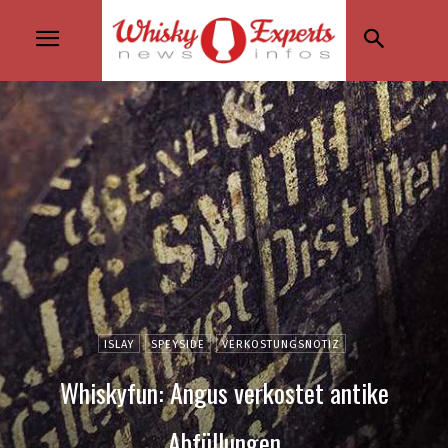
ISLAY
SPEYSIDE
VERKOSTUNGSNOTIZ
Whiskyfun: Angus verkostet antike
Abfüllungen