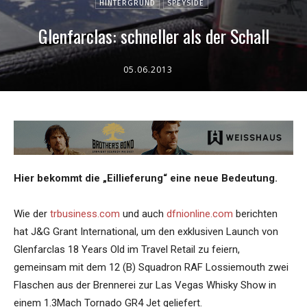
HINTERGRUND
SPEYSIDE
Glenfarclas: schneller als der Schall
05.06.2013
Hier bekommt die „Eillieferung“ eine neue Bedeutung.
Wie der
trbusiness.com
und auch
dfnionline.com
berichten
hat J&G Grant International, um den exklusiven Launch von
Glenfarclas 18 Years Old im Travel Retail zu feiern,
gemeinsam mit dem 12 (B) Squadron RAF Lossiemouth zwei
Flaschen aus der Brennerei zur Las Vegas Whisky Show in
einem 1.3Mach Tornado GR4 Jet geliefert.