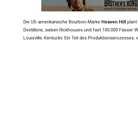
Die US-amerikanische Bourbon-Marke
Heaven Hill
plant
Destillerie, sieben Rickhouses und fast 100.000 Fässer Wh
Louisville, Kentucky. Ein Teil des Produktionsprozesses, 
Bardstown statt. Jetzt soll in der alten Heimat-Gemeind