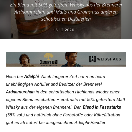
Ein Blend mit 50% getorftem Whisky aus der Brennerei
Ardnamurchan und Malts und Grains aus anderen
schottischen Destillerien
18.12.2020
Neus bei
Adelphi
: Nach längerer Zeit hat man beim
unabhängigen Abfüller und Besitzer der Brennerei
Ardnamurchan
in den schottischen Highlands wieder einen
eigenen Blend erschaffen – erstmals mit 50% getorftem Malt
Whisky aus der eigenen Brennerei. Den
Blend in Fassstärke
(58% vol.) und natürlich ohne Farbstoffe oder Kältefiltration
gibt es ab sofort bei ausgesuchten Adelphi-Händler.