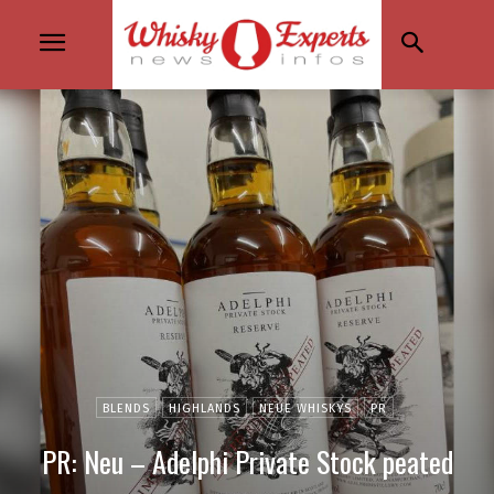
BLENDS
HIGHLANDS
NEUE WHISKYS
PR
PR: Neu – Adelphi Private Stock peated