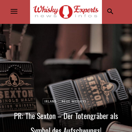
IRLAND
NEUE WHISKYS
PR: The Sexton – Der Totengräber als
Symbol des Aufschwungs!