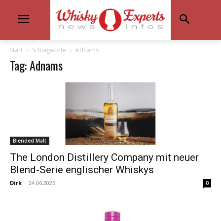
Start
Schlagworte
Adnams
Tag: Adnams
Blended Malt
The London Distillery Company mit neuer
Blend-Serie englischer Whiskys
Dirk
-
24.06.2025
0