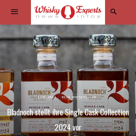
LOWLANDS
NEUE WHISKYS
PR
Bladnoch stellt ihre Single Cask Collection
2024 vor