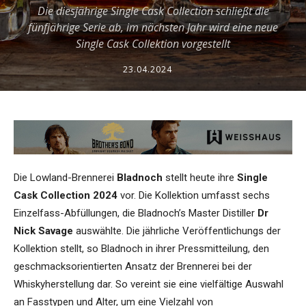
Die diesjährige Single Cask Collection schließt die
fünfjährige Serie ab, im nächsten Jahr wird eine neue
Single Cask Collektion vorgestellt
23.04.2024
Die Lowland-Brennerei
Bladnoch
stellt heute ihre
Single
Cask Collection 2024
vor. Die Kollektion umfasst sechs
Einzelfass-Abfüllungen, die Bladnoch’s Master Distiller
Dr
Nick Savage
auswählte. Die jährliche Veröffentlichungs der
Kollektion stellt, so Bladnoch in ihrer Pressmitteilung, den
geschmacksorientierten Ansatz der Brennerei bei der
Whiskyherstellung dar. So vereint sie eine vielfältige Auswahl
an Fasstypen und Alter, um eine Vielzahl von