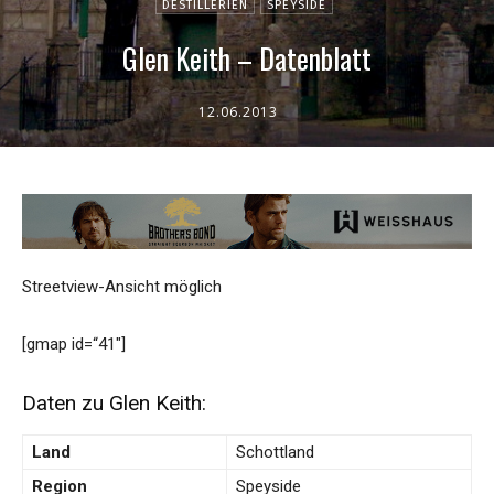
DESTILLERIEN
SPEYSIDE
Glen Keith – Datenblatt
12.06.2013
Streetview-Ansicht möglich
[gmap id=“41″]
Daten zu Glen Keith:
Land
Schottland
Region
Speyside