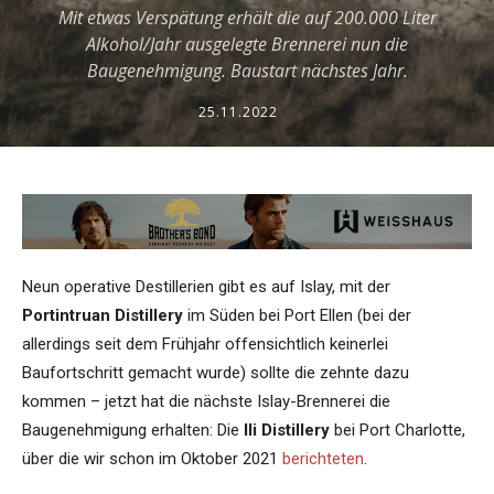
Mit etwas Verspätung erhält die auf 200.000 Liter
Alkohol/Jahr ausgelegte Brennerei nun die
Baugenehmigung. Baustart nächstes Jahr.
25.11.2022
Neun operative Destillerien gibt es auf Islay, mit der
Portintruan Distillery
im Süden bei Port Ellen (bei der
allerdings seit dem Frühjahr offensichtlich keinerlei
Baufortschritt gemacht wurde) sollte die zehnte dazu
kommen – jetzt hat die nächste Islay-Brennerei die
Baugenehmigung erhalten: Die
Ili Distillery
bei Port Charlotte,
über die wir schon im Oktober 2021
berichteten
.