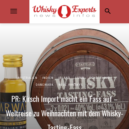
AUSTRALIEN
INDIEN
IRLAND
JAPAN
SCHOTTLAND
DÄNEMARK
NEUE WHISKYS
PR
PR: Kirsch Import macht ein Fass auf –
Weltreise zu Weihnachten mit dem Whisky-
Tasting-Fass