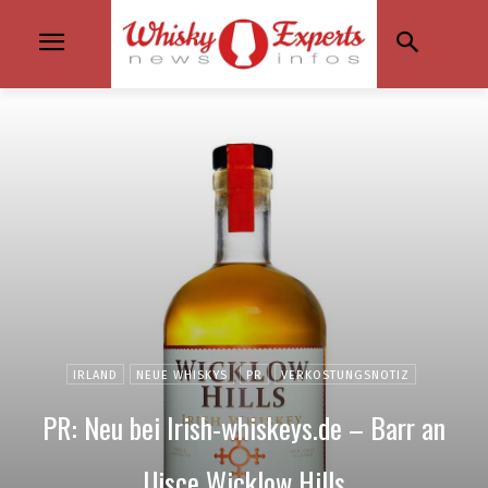
IRLAND
NEUE WHISKYS
PR
VERKOSTUNGSNOTIZ
PR: Neu bei Irish-whiskeys.de – Barr an
Uisce Wicklow Hills