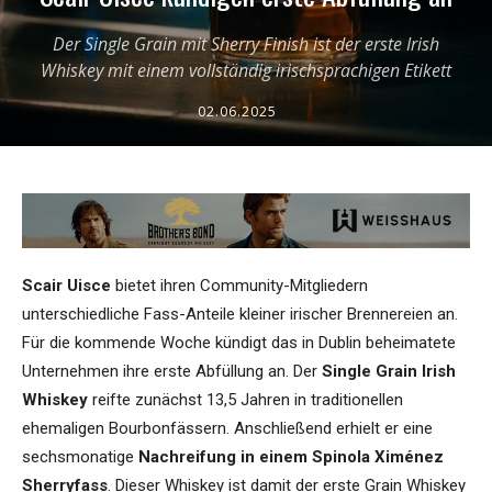
Der Single Grain mit Sherry Finish ist der erste Irish
Whiskey mit einem vollständig irischsprachigen Etikett
02.06.2025
Scair Uisce
bietet ihren Community-Mitgliedern
unterschiedliche Fass-Anteile kleiner irischer Brennereien an.
Für die kommende Woche kündigt das in Dublin beheimatete
Unternehmen ihre erste Abfüllung an. Der
Single Grain Irish
Whiskey
reifte zunächst 13,5 Jahren in traditionellen
ehemaligen Bourbonfässern. Anschließend erhielt er eine
sechsmonatige
Nachreifung in einem Spinola Ximénez
Sherryfass
. Dieser Whiskey ist damit der erste Grain Whiskey